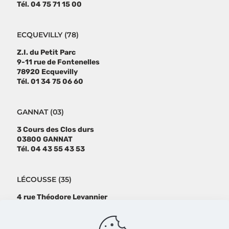
Tél. 04 75 71 15 00
ECQUEVILLY (78)
Z.I. du Petit Parc
9-11 rue de Fontenelles
78920 Ecquevilly
Tél. 01 34 75 06 60
GANNAT (03)
3 Cours des Clos durs
03800 GANNAT
Tél. 04 43 55 43 53
LÉCOUSSE (35)
4 rue Théodore Levannier
35133 Lécousse
Tél : 02 99 99 13 11