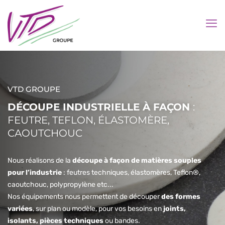
VTD GROUPE
DÉCOUPE INDUSTRIELLE À FAÇON
:
FEUTRE, TEFLON, ÉLASTOMÈRE,
CAOUTCHOUC
Nous réalisons de la
découpe à façon de matières souples
pour l’industrie
: feutres techniques, élastomères, Teflon®,
caoutchouc, polypropylène etc...
Nos équipements nous permettent de découper
des formes
variées
, sur plan ou modèle, pour vos besoins en
joints,
isolants, pièces techniques
ou bandes.