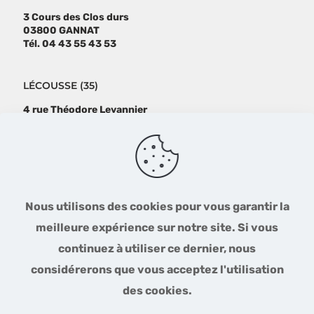
3 Cours des Clos durs
03800 GANNAT
Tél. 04 43 55 43 53
LÉCOUSSE (35)
4 rue Théodore Levannier
35133 Lécousse
Tél : 02 99 99 13 11
SUIVEZ-NOUS
Nous utilisons des cookies pour vous garantir la
meilleure expérience sur notre site. Si vous
continuez à utiliser ce dernier, nous
considérerons que vous acceptez l'utilisation
NOS PARTENAIRES
des cookies.